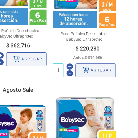
 Pañales Desechables
Paca Pañales Desechables
abySec Ultraprotec
BabySec Ultraprotec
+
Antes:
AGREGAR
-
+
AGREGAR
-
Agosto Sale