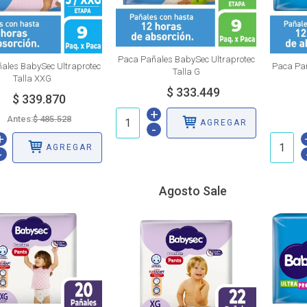
Paca Pañales BabySec Ultraprotec
ales BabySec Ultraprotec
Paca Pañ
Talla G
Talla XXG
+
Antes:
AGREGAR
-
+
AGREGAR
-
Agosto Sale