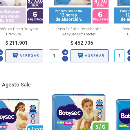
Pañales Pants Babysec
Paca Pañales Desechables
Paca
Premium
BabySec Ultraprotec
B
+
+
AGREGAR
AGREGAR
-
-
Agosto Sale