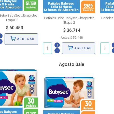
Bebe BabySec Ultraprotec
Pañales Bebe Babysec Ultraprotec
Pañales 
Etapa 3
Etapa 2
+
Antes:
AGREGAR
-
+
AGREGAR
-
Agosto Sale