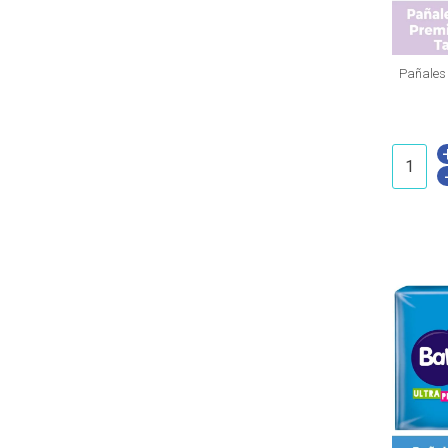
Pañales Pants BabySec Premiu