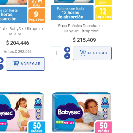
Paca Pañales Desechables
ales BabySec Ultraprotec
BabySec Ultraprotec
Talla M
+
Antes:
AGREGAR
-
+
AGREGAR
-