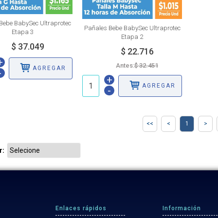
Bebe BabySec Ultraprotec
Pañales Bebe BabySec Ultraprotec
Etapa 3
Etapa 2
+
Antes:
AGREGAR
-
+
AGREGAR
-
1
r:
Enlaces rápidos
Información