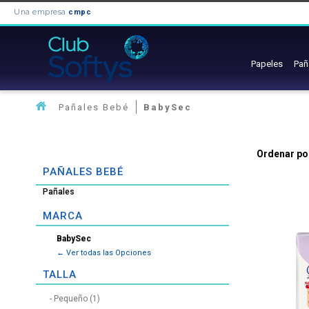
Una empresa
cmpc
Papeles
Pañ
Pañales Bebé
BabySec
Ordenar po
PAÑALES BEBÉ
Pañales
MARCA
BabySec
TALLA
Pequeño (1)